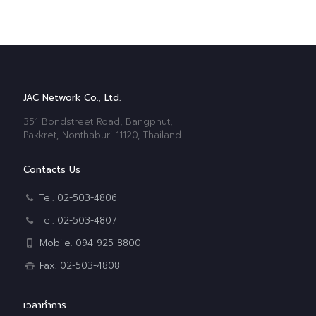
JAC Network Co., Ltd.
351 Bondstreet Road, Bangphut,
Pakkret, Nonthaburi 11120, Thailand.
Contacts Us
Tel. 02-503-4806
Tel. 02-503-4807
Mobile. 094-925-8800
Fax. 02-503-4808
เวลาทำการ