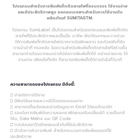
โปรแกรมสำหรับการพิมพ์แท็กติดสายไฟที่ครบวงจร ใช้งานง่าย
และมีประสิทธิภาพสูง ออกแบบเฉพาะสำหรับการใช้งานกับ
ผลิตภัณฑ์ SUMITAGTM.
โปรแกรม SumiLabel เป็นโปรแกรมสำหรับออกแบบและพิมพ์แท็กติด
สายไฟที่มีประสิทธิภาพและเป็นมือ อาชีพ ฟังก์ชันลากและวางช่วย
ให้การพิมพ์แท็กติดสายไฟปราศจากข้อผิดพลาด และด้วยฟังก็ชัน
การนำเข้าที่ ทรจพลัง ข้อความสำหรับพิมพ์แท็กติดสายไฟที่สร้างขึ้น
สามารถถ่ายโอนจากแบบร่างไปยังการพิมพ์แท็กได้ อย่างง่ายดาย ใช้
งานง่าย เพียงไม่กี่คลิก ก็สามารถพิมพ์แท็กได้ภายในไม่กี่วินาที
ความสามารถของโปรแกรม มีดังนี้:
□ ง่ายต่อการใช้งาน
□ มีฟังก์ชันลากและวางได้โดยตรงบนฉลาก
□ สามารถเชื่อมโยงและอ่านข้อมูลจาก Excel ได้แบบไดนามิก
□ รองรับการพิมพ์ข้อความและกราฟิกแบบปรับเปลี่ยนได้ รวมถึงบาร์
โค้ด, Data Matrix และ QR Code
□ การนับเลข/ตัวอักษรแบบลำดับที่มีประสิทธิภาพ
□ ตัวจัดการคิวการพิมพ์ สำหรับกระบวนการพิมพ์แบบขดที่มี
ประสิทธิภาพ